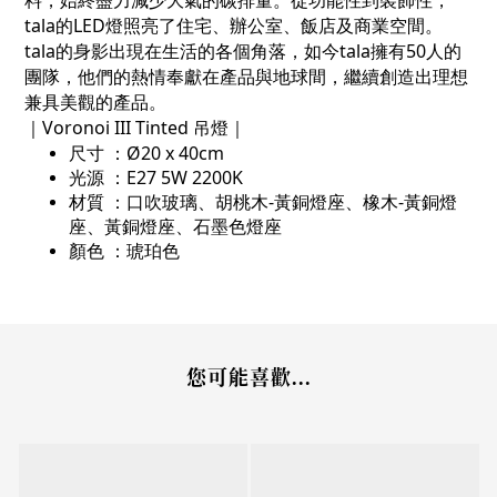
料，始終盡力減少大氣的碳排量。從功能性到裝飾性，
tala
的
LED
燈照亮了住宅、辦公室、飯店及商業空間。
tala
的身影出現在生活的各個角落，如今
tala
擁有
50
人的
團隊，他們的熱情奉獻在產品與地球間，繼續創造出理想
兼具美觀的產品。
｜Voronoi III Tinted 吊燈｜
尺寸 ：Ø20 x 40cm
光源 ：E27 5W 2200K
材質 ：口吹玻璃、胡桃木-黃銅燈座、橡木-黃銅燈
座、黃銅燈座、石墨色燈座
顏色 ：琥珀色
您可能喜歡...