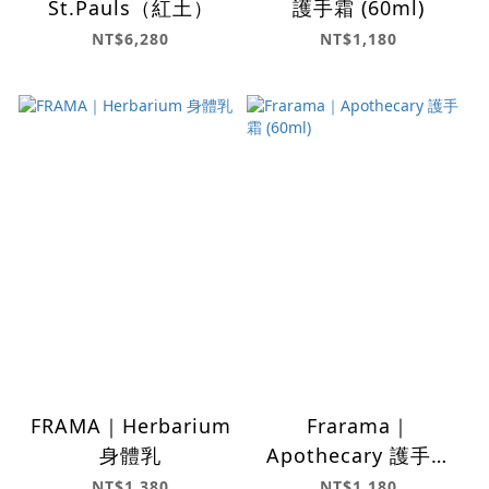
St.Pauls（紅土）
護手霜 (60ml)
NT$6,280
NT$1,180
FRAMA｜Herbarium
Frarama｜
身體乳
Apothecary 護手霜
(60ml)
NT$1,380
NT$1,180