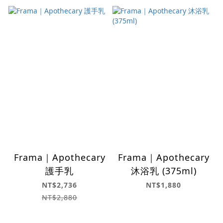
Frama｜Apothecary
Frama｜Apothecary
護手乳
沐浴乳 (375ml)
NT$2,736
NT$1,880
NT$2,880