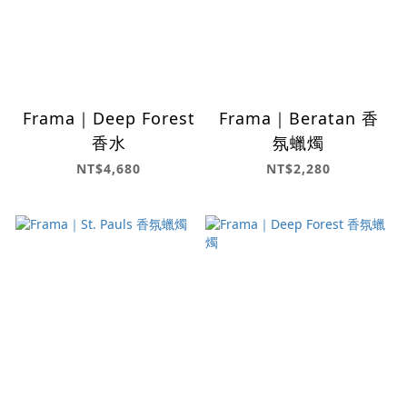
Frama｜Deep Forest
Frama｜Beratan 香
香水
氛蠟燭
NT$4,680
NT$2,280