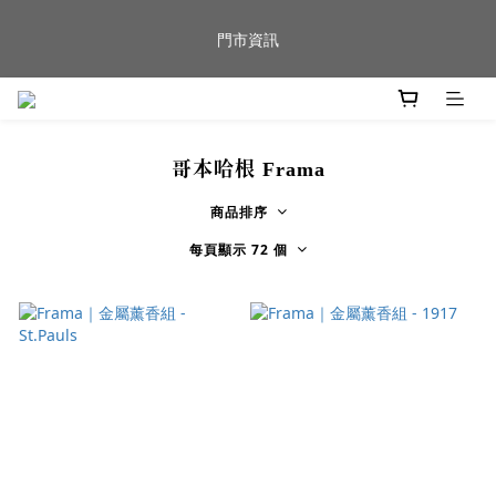
新品到貨｜日本燈具品牌 Ambientec 年度新品 Barcarolle 臺中樂
門市資訊
群門市展示中✨
任何商品疑問歡迎加入官方Line(@944ntokm)專人與您回覆🛋️
哥本哈根 Frama
新品到貨｜日本燈具品牌 Ambientec 年度新品 Barcarolle 臺中樂
群門市展示中✨
商品排序
每頁顯示 72 個