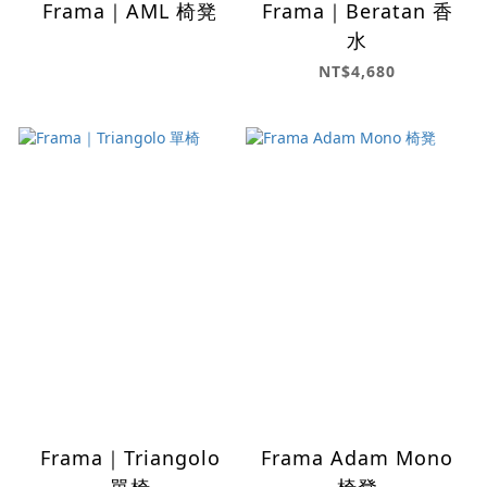
Frama｜AML 椅凳
Frama｜Beratan 香
水
NT$4,680
Frama｜Triangolo
Frama Adam Mono