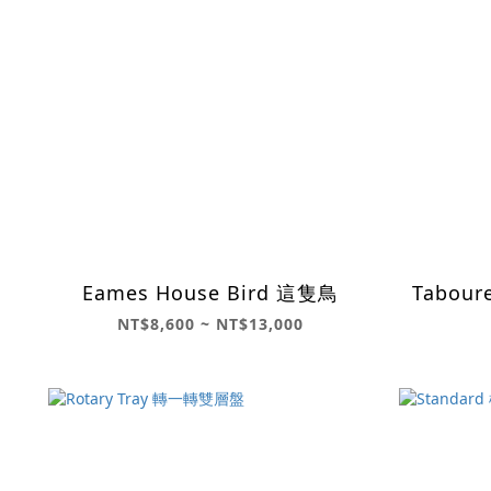
Eames House Bird 這隻鳥
Tabour
NT$8,600 ~ NT$13,000