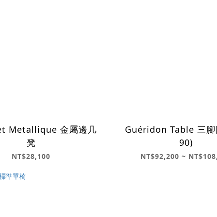
et Metallique 金屬邊几
Guéridon Table 三
凳
90)
NT$28,100
NT$92,200 ~ NT$108