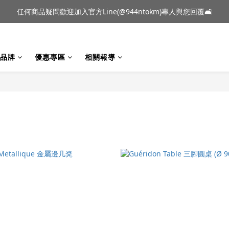
到貨｜日本燈具品牌 Ambientec 年度新品 Barcarolle 臺中樂群門市展
任何商品疑問歡迎加入官方Line(@944ntokm)專人與您回覆🛋️
到貨｜日本燈具品牌 Ambientec 年度新品 Barcarolle 臺中樂群門市展
品牌
優惠專區
相關報導