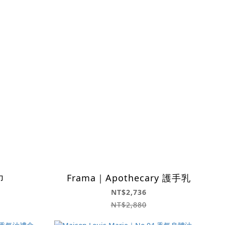
巾
Frama｜Apothecary 護手乳
NT$2,736
NT$2,880