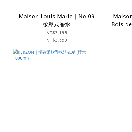
Maison Louis Marie｜No.09
Maison
按壓式香水
Bois d
NT$3,195
NT$3,550