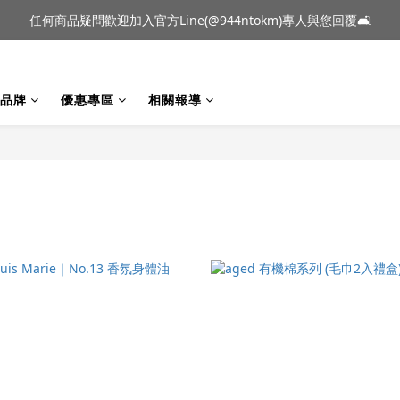
到貨｜日本燈具品牌 Ambientec 年度新品 Barcarolle 臺中樂群門市展
任何商品疑問歡迎加入官方Line(@944ntokm)專人與您回覆🛋️
到貨｜日本燈具品牌 Ambientec 年度新品 Barcarolle 臺中樂群門市展
品牌
優惠專區
相關報導