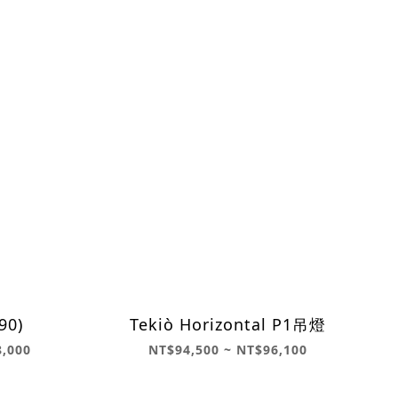
90)
Tekiò Horizontal P1吊燈
8,000
NT$94,500 ~ NT$96,100