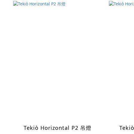
Tekiò Horizontal P2 吊燈
Teki