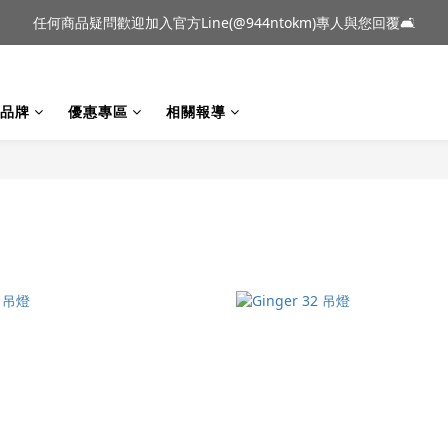
到貨｜日本燈具品牌 Ambientec 年度新品 Barcarolle 臺中樂群門市展
任何商品疑問歡迎加入官方Line(@944ntokm)專人與您回覆🛋️
到貨｜日本燈具品牌 Ambientec 年度新品 Barcarolle 臺中樂群門市展
品牌
優惠專區
相關報導