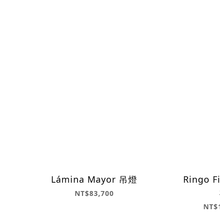
Lámina Mayor 吊燈
Ringo 
NT$83,700
NT$1