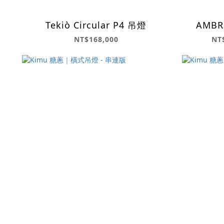
Tekiò Circular P4 吊燈
NT$168,000
NT