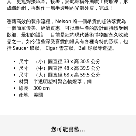
具，更無焊接成本。接著，於此結構外層噴上樹脂漆，形
成纖維網，再製作一層半透明的光滑外皮，完成！
憑藉高效的製作流程，Nelson 將一個昂貴的想法落實為
一個簡單優美、經濟實惠、可批量生產的設計而持續受到
歡迎。最初的設計，目前是紐約現代藝術博物館永久收藏
品之一。如今這些深受喜愛的燈具有各種奇特的形狀，包
括 Saucer 碟狀、 Cigar 雪茄狀、Ball 球狀等造型。
尺寸：（小）
圓直徑 33 x 高 30.5
公分
尺寸：（中）圓直徑 48 x 高 39.5 公分
尺寸：（大）圓直徑 68 x 高 59.5 公分
材質：半透明塑料聚合物燈罩，鋼
線長：300 cm
產地：美國
您可能喜歡...