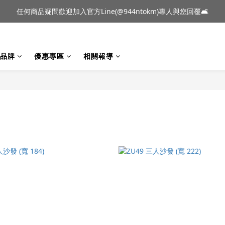
到貨｜日本燈具品牌 Ambientec 年度新品 Barcarolle 臺中樂群門市展
任何商品疑問歡迎加入官方Line(@944ntokm)專人與您回覆🛋️
到貨｜日本燈具品牌 Ambientec 年度新品 Barcarolle 臺中樂群門市展
品牌
優惠專區
相關報導