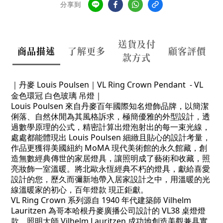
分享到
送貨及付
商品描述
了解更多
顧客評價
款方式
｜丹麥 Louis Poulsen｜VL Ring Crown Pendant - VL
金色環冠 白色玻璃 吊燈｜
Louis Poulsen 來自丹麥百年國際知名燈飾品牌，以簡潔
俐落、自然休閒為其風格訴求，極簡優雅的外型設計，透
過數學原理的公式，精密計算出燈泡射出的每一束光線，
處處都能體現出 Louis Poulsen 細緻且貼心的設計考量，
作品更獲得美國紐約 MoMA 現代美術館的永久館藏，創
造無數經典傳世的家居燈具，讓照明成了藝術和收藏，照
亮妝飾一室溫暖。將北歐永恆經典不朽的燈具，獻給喜愛
設計的您，歷久而彌新地帶入居家設計之中，用溫暖的光
線溫暖家的初心，百年燈款 現正鉅獻。
VL Ring Crown 系列源自 1940 年代建築師 Vilhelm
Lauritzen 為哥本哈根丹麥廣播公司設計的 VL38 桌燈燈
款，照明大師 Vilhelm Lauritzen 成功地創造美觀兼具實