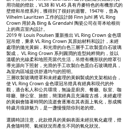
用功能的燈款，VL38 和 VL45 具有丹麥特色的有機形式的
壁燈和吊燈系列，獲得到了很好的迴響。1947年，曾為
Vilhelm Lauritzen 工作的設計師 Finn Juhl 將 VL Ring
Crown 用於為 Bing & Grøndahl 陶瓷公司在哥本哈根街
上的商店室內設計。
2019 年 Louis Poulsen 重新推出 VL Ring Crown 金色環
冠吊燈，秉承 VL Ring Crown 其原始材料和設計，未經
處理的拋光黃銅，和光滑的白色三層手工吹製蛋白石玻璃
製成， VL Ring Crown 系列圓潤的造型純粹簡約，並以
溫暖的光線柔和地照亮當代生活，吊燈有機形狀的燈罩引
導光源向下照射，光滑的手工吹製白色蛋白石玻璃燈具，
為室內區域提供舒適均勻的照明。
三層吹製玻璃燈罩和未經處理的黃銅製成的支架相結合，
使 VL Ring Crown 金色環冠吊燈具有經典和現代的外
觀，適合私人和公共環境，無論是廚房、餐廳、臥室、咖
啡廳、辦公室、旅館，簡潔經典且充滿復古感，未經處理
的黃銅會隨著時間的流逝會逐漸在其表面上氧化，形成獨
特歲月痕跡魅力，是一盞慢慢陪你到老的燈。
選購時請注意，此款燈具的黃銅表面未經抗氧化處理，燈
具會隨時間、氣候狀況而產生不同的氧化狀況。