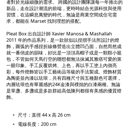
者對於光線細微的需求。 跨國的設計團隊讓每一年推出的
新品，走在設計潮流的前端，更時時結合光源科技與使用
習慣，在這瞬息萬變的時代，無論是商業空間或住宅需
求，都能在 Marset 找到理想的搭配。
Pleat Box 出自設計師 Xavier Manosa & Mashallah
2011 年的作品系列，是一款狀似以捏摺手法所設計的燈
飾，圓弧的手感捏折線條營造出立體凹凸面，自然而然成
就一番俏皮的韻味，好比是一頂頂高帽子或是一顆顆小籠
包，不管如何天馬行空的聯想都無法抹滅其雅痞可愛的第
一眼印象。手工反覆烘烤、上色，再以手工塗上內側亮
彩，每件燈飾皆以手工藝術品等級的手法製成。燈飾材質
為陶瓷並內漆以珐琅，共有四種尺寸與五種顏色可選擇，
內層珐琅也有華麗感的24K金漆與樸拙的白漆兩種。無論
是單盞、多盞或是多款群組高低陳列都很有美感的優質燈
飾。
尺寸：直徑 44 x 高 26 cm
電線長度：200 cm