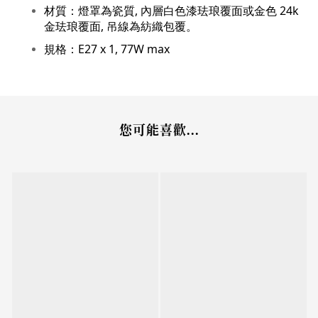
材質：燈罩為瓷質, 內層白色漆珐琅覆面或金色 24k
金珐琅覆面, 吊線為紡織包覆。
規格：E27 x 1, 77W max
您可能喜歡...