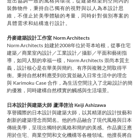
造出協調一致的風格與環境，從建築框架到空間內的
裝飾物件，秉持自己獨有的視野與以人為本設計思
維，不僅止於美學體驗的考量，同時針對個別專案的
具體需求和結構進行設計。
丹麥建築設計工作室 Norm Architects
Norm Architects 始建於2008年位於哥本哈根，從事住宅
建築／商業室內設計／工業設計／攝影／平面和藝術指
導，如同人類的幸福一樣，Norm Architects
崇尚本質主
義，設計核心是在華美與簡約、有序與複雜之間取得平
衡。秉持自然材料應受到欣賞並融入日常生活中的理念
與
Karimoku
Case
合作，為生活空間注入了北歐設計的簡
約優雅，同時建構自然樸實的觸感與生活場景。
日本設計與建築大師 蘆澤啓治 Keiji Ashizawa
享譽國際的日本設計與建築大師，以其精湛的設計技藝和
創新的建築理念而聞名。他的作品融合了現代風格與日本
傳統美學，呈現出獨特的風格和簡約的美感。作品廣泛應
用於住宅、商業空間和文化機構等各種領域。他擅長將自