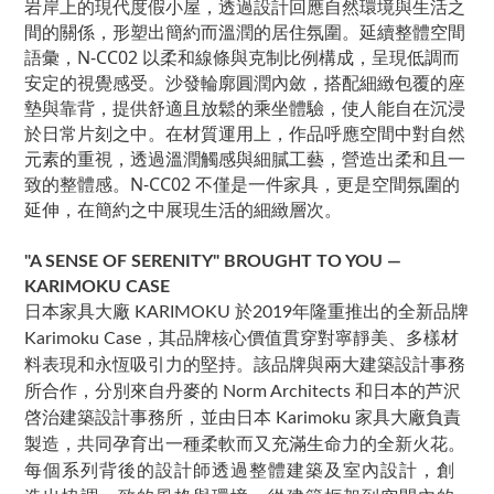
岩岸上的現代度假小屋，透過設計回應自然環境與生活之
間的關係，形塑出簡約而溫潤的居住氛圍。延續整體空間
語彙，N-CC02 以柔和線條與克制比例構成，呈現低調而
安定的視覺感受。沙發輪廓圓潤內斂，搭配細緻包覆的座
墊與靠背，提供舒適且放鬆的乘坐體驗，使人能自在沉浸
於日常片刻之中。在材質運用上，作品呼應空間中對自然
元素的重視，透過溫潤觸感與細膩工藝，營造出柔和且一
致的整體感。N-CC02 不僅是一件家具，更是空間氛圍的
延伸，在簡約之中展現生活的細緻層次。
"A SENSE OF SERENITY" BROUGHT TO YOU —
KARIMOKU CASE
日本家具大廠 KARIMOKU 於2019年隆重推出的全新品牌
Karimoku Case，其品牌核心價值貫穿對寧靜美、多樣材
料表現和永恆吸引力的堅持。該品牌與兩大建築設計事務
所合作，分別來自丹麥的
Norm Architects
和日本的芦沢
啓治建築設計事務所，並由日本
Karimoku
家具大廠負責
製造，共同孕育出一種柔軟而又充滿生命力的全新火花。
每個系列背後的設計師透過整體建築及室內設計，創