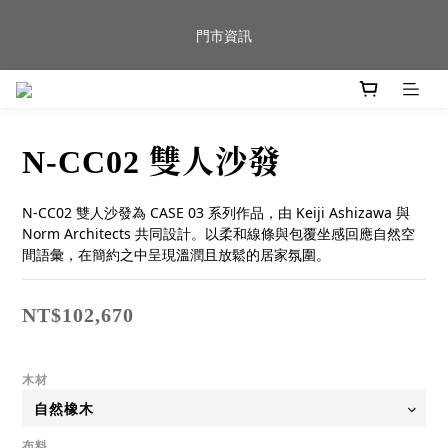
新品到貨｜日本燈具品牌 Ambientec 年度新品 Barcarolle 臺中樂
門市資訊
群門市展示中✨
任何商品疑問歡迎加入官方Line(@944ntokm)專人與您回覆🛋️
N-CC02 雙人沙發
新品到貨｜日本燈具品牌 Ambientec 年度新品 Barcarolle 臺中樂
群門市展示中✨
N-CC02 雙人沙發為 CASE 03 系列作品，由 Keiji Ashizawa 與 
Norm Architects 共同設計。以柔和線條與包覆坐感回應自然空
間語彙，在簡約之中呈現溫潤且放鬆的居家氛圍。
NT$102,670
木材
布料