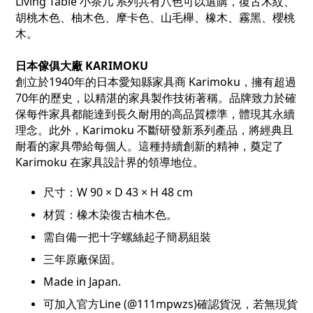
Living Table
小茶几 系列共有八色可以選購，復古木紋、
胡桃木色、柚木色、摩卡色、山毛櫸、橡木、霧黑、櫻桃
木。
日本傢俱大廠 KARIMOKU
創立於1940年的日本愛知縣家具商 Karimoku，擁有超過
70年的歷史，以精湛的家具製作技術著稱。品牌致力於確
保每件家具都能達到長久耐用的高品質標準，體現其永續
理念。此外，Karimoku 不斷研發新系列產品，將經典且
耐看的家具帶給每個人。這種持續創新的精神，奠定了
Karimoku 在家
具設計界的領導地位。
尺寸：W 90 × D 43 × H 48 cm
材質：橡木
染復古柚木色。
需自備一把十字螺絲起子簡易組裝
三年原廠保固。
Made in Japan.
可加入官方Line (@111mpwzs)確認貨況，若無現貨