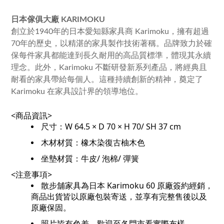
日本傢俱大廠 KARIMOKU
創立於1940年的日本愛知縣家具商 Karimoku，擁有超過
70年的歷史，以精湛的家具製作技術著稱。品牌致力於確
保每件家具都能達到長久耐用的高品質標準，體現其永續
理念。此外，Karimoku 不斷研發新系列產品，將經典且
耐看的家具帶給每個人。這種持續創新的精神，奠定了
Karimoku 在家具設計界的領導地位。
<商品資訊>
尺寸：W 64.5 × D 70 × H 70/ SH 37 cm
木材材質：
橡木染復古柚木色
坐墊材質：牛皮/ 泡棉/ 彈簧
<注意事項>
散步舖家具為日本 Karimoku 60 原廠簽約經銷，
商品出貨皆以原廠包裝寄送，並享有完整售後以及
原廠保固。
照片皆有色差，歡迎至各門市看實際布樣。