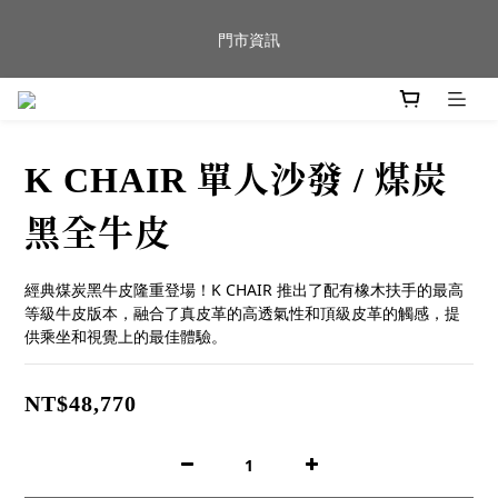
新品到貨｜日本燈具品牌 Ambientec 年度新品 Barcarolle 臺中樂
門市資訊
群門市展示中✨
任何商品疑問歡迎加入官方Line(@944ntokm)專人與您回覆🛋️
K CHAIR 單人沙發 / 煤炭
新品到貨｜日本燈具品牌 Ambientec 年度新品 Barcarolle 臺中樂
群門市展示中✨
黑全牛皮
經典煤炭黑牛皮隆重登場！K CHAIR 推出了配有橡木扶手的最高
等級牛皮版本，融合了真皮革的高透氣性和頂級皮革的觸感，提
供乘坐和視覺上的最佳體驗。
NT$48,770