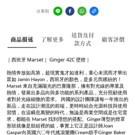
分享到
送貨及付
商品描述
了解更多
顧客評價
款方式
｜西班牙 Marset｜
Ginger 42C 壁燈｜
熱情奔放如高第，超現實鬼才如達利，童心未泯而才華出
眾如 Jamin Hayon，西班牙的顏色，是多元而繽紛的！
Marset 來自充滿陽光的巴賽隆那，擁有對光線的專業及
熱情，發展出多品向與多功能的系列產品，充分照顧使用
者對於光線細微的需求。 跨國的設計團隊讓每一年推出的
新品，走在設計潮流的前端，更時時結合光源科技與使用
習慣，在這瞬息萬變的時代，無論是商業空間或是住宅需
求，都能在 Marset 找到理想的搭配。Ginger薄型的燈罩
形狀就像是鼓組裡的鈸，事實上它正是設計師Joan
Gaspar向英國六〇年代搖滾樂團Cream鼓手Ginger Baker