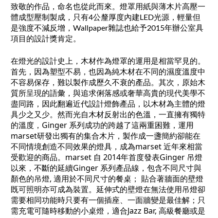
致敬的作品，命名也從此而來。燈罩用紙與薄木片高壓一
體成型壓制製成，只有4公釐厚度內建LED光源，輕量但
是強度不減反增，Wallpaper雜誌也給予2015年辦公室具
項目的設計獎肯定。
在燈光的設計史上，木材作為燈罩的運用是相當罕見的。
首先，因為塑型不易，也因為純木材在不同的濕度溫度中
不容易保存，難以製作成歷久不衰的產品。其次，原始木
質所呈現的語彙，與追求俐落感或奢華高貴的現代美學不
盡同路，因此翻遍近代設計燈飾產品，以木材為主體的燈
具少之又少。
然而光自木材反射出的色溫，一直擁有獨特
的溫度，Ginger 系列成功的跨越了這兩重困難，運用
marset研發出獨有的集合木片，製作成一盞簡約卻能在
不同情境創造不同效果的燈具，成為marset 近年來相當
受歡迎的商品。
marset 自 2014年首度發表Ginger 吊燈
以來，不斷的延續Ginger 系列產品線，包含不同尺寸與
顏色的吊燈, 適用於不同尺寸的餐桌； 貼合著牆面的壁燈
既可照明亦可成為裝置。延伸式的壁燈在無法使用吊燈卻
需要相同功能時只要有一個插座、一面牆變是最佳解；只
需充電可隨時移動的小桌燈，適合Jazz Bar, 高級餐廳或是