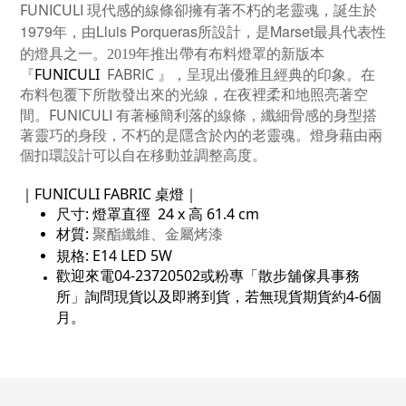
FUNICULI
現代感的線條卻擁有著不朽的老靈魂，
誕生於
1979
Lluis Porqueras
Marset
年，由
所設計，是
最具代表性
。
的燈具之一
2019
年推出帶有布料燈罩的新版本
FUNICULI
FABRIC
『
』
，呈現出
優雅且經典的印象
。在
布料包覆下所散發出來的光線，在夜裡柔和地照亮著空
FUNICULI
間。
有著極簡利落的線條，纖細骨感的身型搭
著靈巧的身段，不朽的是隱含於內的老靈魂。燈身藉由兩
個扣環設計可以自在移動並調整高度。
｜
FUNICULI FABRIC 桌燈
｜
尺寸: 燈罩直徑 24 x 高 61.4 cm
材質:
、金屬烤漆
聚酯纖維
規格: E14 LED 5W
歡迎來電04-23720502或粉專「散步舖傢具事務
所」詢問現貨以及即將到貨，若無現貨期貨約4-6個
月。