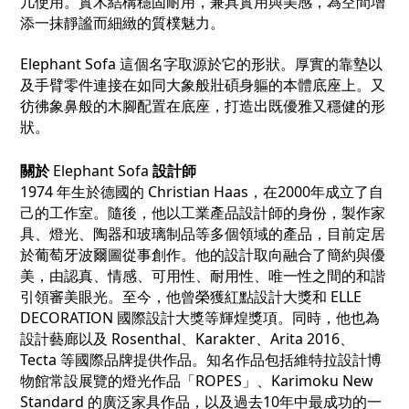
几使用。實木結構穩固耐用，兼具實用與美感，為空間增
添一抹靜謐而細緻的質樸魅力。
Elephant Sofa 這個名字取源於它的形狀。厚實的靠墊以
及手臂零件連接在如同大象般壯碩身軀的本體底座上。又
彷彿象鼻般的木腳配置在底座，打造出既優雅又穩健的形
狀
。
關於
Elephant Sofa
設計師
1974 年生於德國的 Christian Haas，在2000年成立了自
己的工作室。隨後，他以工業產品設計師的身份，製作家
具、燈光、陶器和玻璃制品等多個領域的產品，目前定居
於葡萄牙波爾圖從事創作。他的設計取向融合了簡約與優
美，由認真、情感、可用性、耐用性、唯一性之間的和諧
引領審美眼光。至今，他曾榮獲紅點設計大獎和 ELLE
DECORATION 國際設計大獎等輝煌獎項。同時，他也為
設計藝廊以及 Rosenthal、Karakter、Arita 2016、
Tecta 等國際品牌提供作品。知名作品包括維特拉設計博
物館常設展覽的燈光作品「ROPES」、Karimoku New
Standard 的廣泛家具作品，以及過去10年中最成功的一