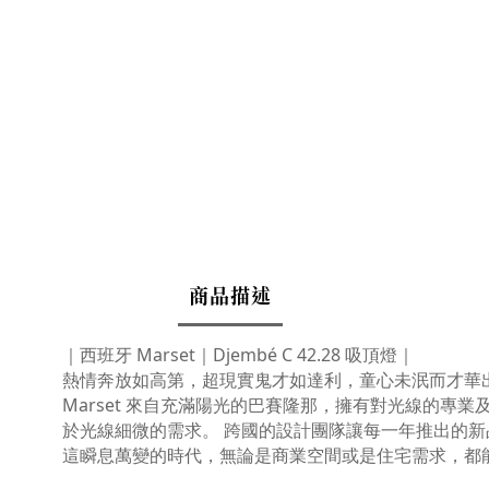
商品描述
｜西班牙 Marset｜Djembé C 42.28 吸頂燈｜
熱情奔放如高第，超現實鬼才如達利，童心未泯而才華出眾如
Marset 來自充滿陽光的巴賽隆那，擁有對光線的專
於光線細微的需求。 跨國的設計團隊讓每一年推出的
這瞬息萬變的時代，無論是商業空間或是住宅需求，都能在 