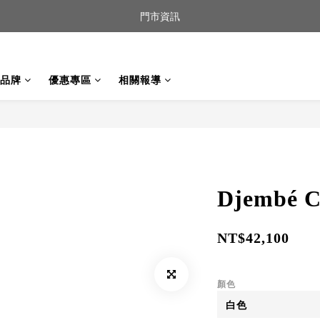
到貨｜日本燈具品牌 Ambientec 年度新品 Barcarolle 臺中樂群門市展
門市資訊
任何商品疑問歡迎加入官方Line(@944ntokm)專人與您回覆🛋️
品牌
優惠專區
相關報導
到貨｜日本燈具品牌 Ambientec 年度新品 Barcarolle 臺中樂群門市展
Djembé 
NT$42,100
顏色