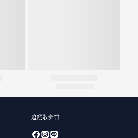
追蹤散步舖