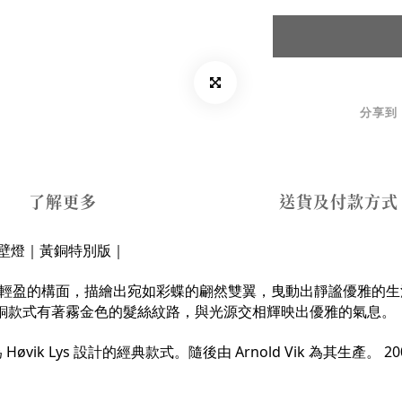
分享到
了解更多
送貨及付款方式
ass 蝴蝶壁燈｜黃銅特別版｜
生動的作品，輕盈的構面，描繪出宛如彩蝶的翩然雙翼，曳動出靜謐優雅的生
銅款式有著霧金色的髮絲紋路，與光源交相輝映出優雅的氣息
年為 Høvik Lys 設計的經典款式。隨後由 Arnold Vik 為其生產