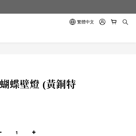
示中✨
示中✨
繁體中文
fly 蝴蝶壁燈 (黃銅特