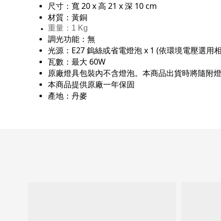
尺寸：
寬 20 x 高 21 x 深 10 cm
材質：
黃銅
重量：1 Kg
調光功能：無
光源：E27 鎢絲或省電燈泡 x 1 (依環境電壓選用相
瓦數：最大 60W
原廠燈具包裝內不含燈泡
。本商品出貨時將隨附
本商品提供原廠一年保固
產地：丹麥