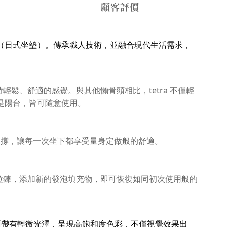
顧客評價
（日式坐墊）。傳承職人技術，並融合現代生活需求，
輕鬆、舒適的感覺。與其他懶骨頭相比，tetra 不僅輕
是陽台，皆可隨意使用。
定支撐，讓每一次坐下都享受量身定做般的舒適。
層拉鍊，添加新的發泡填充物，即可恢復如同初次使用般的
面帶有
輕微光澤
，呈現
高飽和度色彩
，不僅視覺效果出