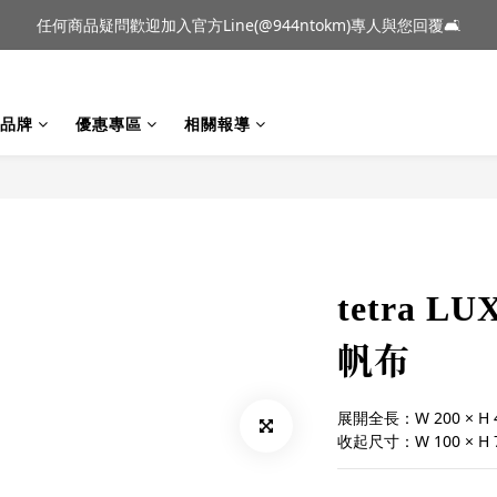
到貨｜日本燈具品牌 Ambientec 年度新品 Barcarolle 臺中樂群門市展
任何商品疑問歡迎加入官方Line(@944ntokm)專人與您回覆🛋️
到貨｜日本燈具品牌 Ambientec 年度新品 Barcarolle 臺中樂群門市展
品牌
優惠專區
相關報導
tetra L
帆布
展開全長：W 200 × H 40
收起尺寸：W 100 × H 70