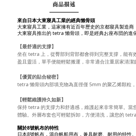
商品描述
來自日本
大東寢具工業的經典懶骨頭
大東寢具工業，這家擁有近百年歷史的京都寢具製造商
大東寢具推出的
tetra 懶骨頭
，即是經典お座布団的進
【最舒適的支撐】
坐在 tetra 上，從臀部到背部都會得到完整支撐，
盈且靈活，單手便能輕鬆搬運，非常適合注重居家清潔
【優質的貼合秘密】
tetra 懶骨頭內部填充物為直徑僅 5mm 的聚乙
【輕鬆維護持久如新】
保持 tetra 的支撐力和舒適感，維護起來非常簡
體驗。外層布套也可輕鬆拆卸，方便清洗，讓您的 tetr
關於8號帆布的特性
日本8號帆布
，源自帆船用布，兼具
耐磨、耐用
的特性