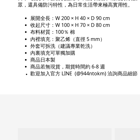
眾，還具備
防污
特性，為日常生活帶來極高實用性。
展開全長：W 200 × H 40 × D 90 cm
收起尺寸：W 100 × H 70 × D 80 cm
布料材質：100
％ 棉
內裡填充：聚乙烯（直徑 5 mm）
外套可拆洗（建議專業乾洗）
內裏填充可單獨加購
商品日本製
商品若無現貨，期貨時間約 6-8 週
歡迎加入官方 LINE (@944ntokm) 洽詢商品細節