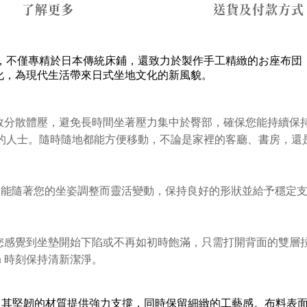
了解更多
送貨及付款方式
，不僅專精於日本傳統床鋪，還致力於製作手工精緻的お座布団
化，為現代生活帶來日式坐地文化的新風貌。
能有效分散體壓，避免長時間坐著壓力集中於臀部，確保您能持續保持
的人士。隨時隨地都能方便移動，不論是家裡的客廳、書房，還
烯顆粒，能隨著您的坐姿調整而靈活變動，保持良好的形狀並給予穩
單。當您感覺到坐墊開始下陷或不再如初時飽滿，只需打開背面的雙
a 時刻保持清新潔淨。
。其堅韌的材質提供強力支撐，同時保留細緻的工藝感。布料表