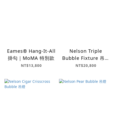
Eames® Hang-It-All
Nelson Triple
掛勾｜MoMA 特別款
Bubble Fixture 吊燈
支架
NT$13,800
NT$20,800