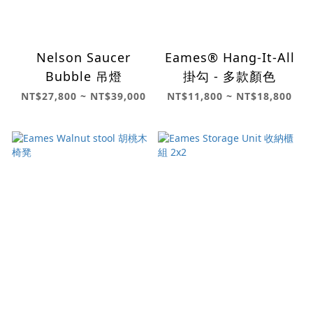
Nelson Saucer
Eames® Hang-It-All
Bubble 吊燈
掛勾 - 多款顏色
NT$27,800 ~ NT$39,000
NT$11,800 ~ NT$18,800