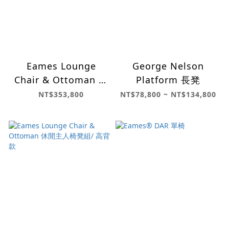
Eames Lounge
George Nelson
Chair & Ottoman 休
Platform 長凳
閒主人椅凳組
NT$353,800
NT$78,800 ~ NT$134,800