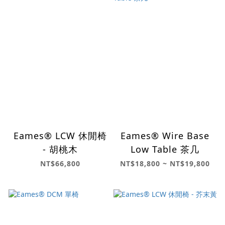
Eames® LCW 休閒椅
Eames® Wire Base
- 胡桃木
Low Table 茶几
NT$66,800
NT$18,800 ~ NT$19,800