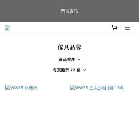
新品到貨｜日本燈具品牌 Ambientec 年度新品 Barcarolle 臺中樂
門市資訊
群門市展示中✨
任何商品疑問歡迎加入官方Line(@944ntokm)專人與您回覆🛋️
傢具品牌
新品到貨｜日本燈具品牌 Ambientec 年度新品 Barcarolle 臺中樂
群門市展示中✨
商品排序
每頁顯示 72 個