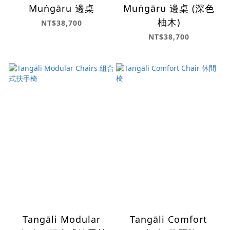
Muṅgāru 邊桌
Muṅgāru 邊桌 (深色
柚木)
NT$38,700
NT$38,700
Tangāli Modular
Tangāli Comfort