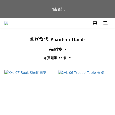
新品到貨｜日本燈具品牌 Ambientec 年度新品 Barcarolle 臺中樂
門市資訊
群門市展示中✨
任何商品疑問歡迎加入官方Line(@944ntokm)專人與您回覆🛋️
摩登當代 Phantom Hands
新品到貨｜日本燈具品牌 Ambientec 年度新品 Barcarolle 臺中樂
群門市展示中✨
商品排序
每頁顯示 72 個