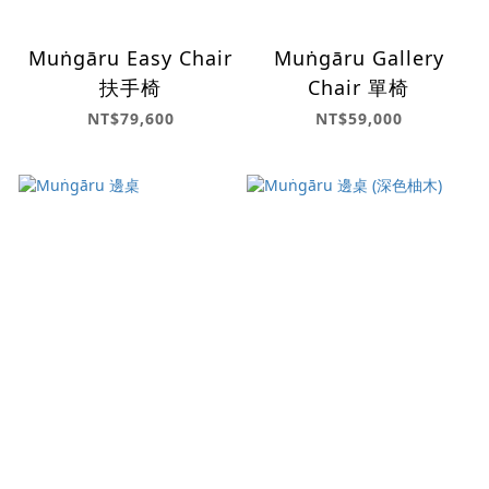
Muṅgāru Easy Chair
Muṅgāru Gallery
扶手椅
Chair 單椅
NT$79,600
NT$59,000