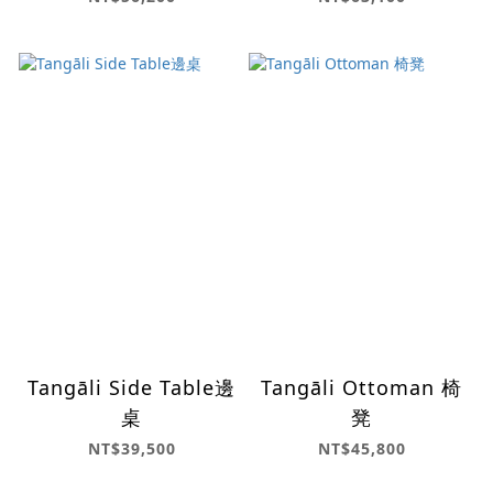
Tangāli Side Table邊
Tangāli Ottoman 椅
桌
凳
NT$39,500
NT$45,800