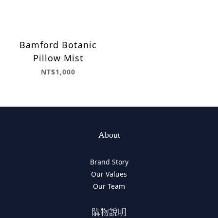
Bamford Botanic
Pillow Mist
NT$1,000
About
Brand Story
Our Values
Our Team
購物說明