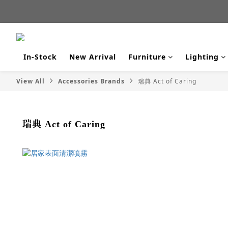
新品
In-Stock
New Arrival
Furniture
Lighting
新品
View All
Accessories Brands
瑞典 Act of Caring
瑞典 Act of Caring