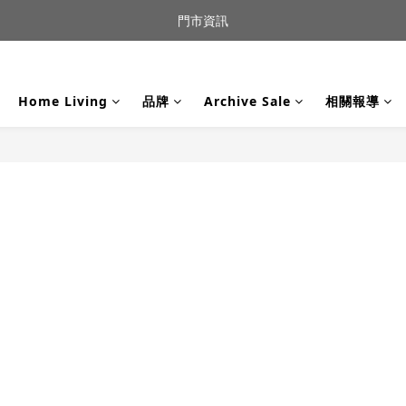
到貨｜日本燈具品牌 Ambientec 年度新品 Barcarolle 臺中樂群門市展
門市資訊
任何商品疑問歡迎加入官方Line(@944ntokm)專人與您回覆🛋️
Home Living
品牌
Archive Sale
相關報導
到貨｜日本燈具品牌 Ambientec 年度新品 Barcarolle 臺中樂群門市展