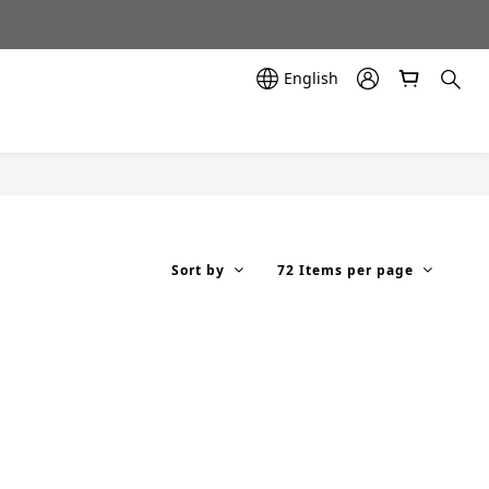
示中✨
English
示中✨
Sort by
72 Items per page