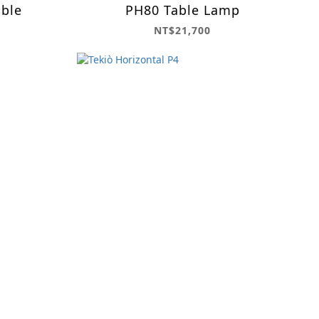
able
PH80 Table Lamp
NT$21,700