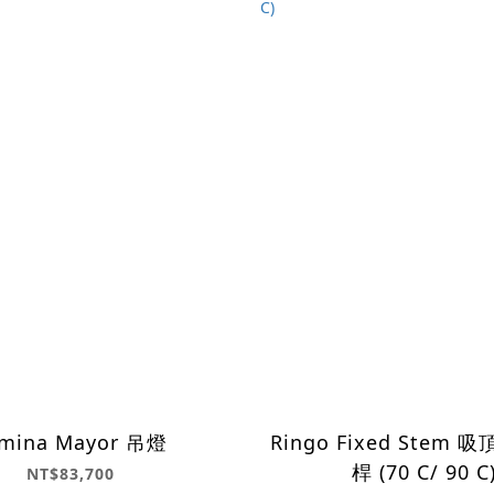
mina Mayor 吊燈
Ringo Fixed Stem 
桿 (70 C/ 90 C
NT$83,700