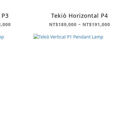
 P3
Tekiò Horizontal P4
8,000
NT$189,000 ~ NT$191,000