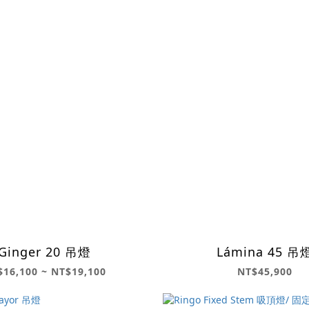
Ginger 20 吊燈
Lámina 45 吊
$16,100 ~ NT$19,100
NT$45,900