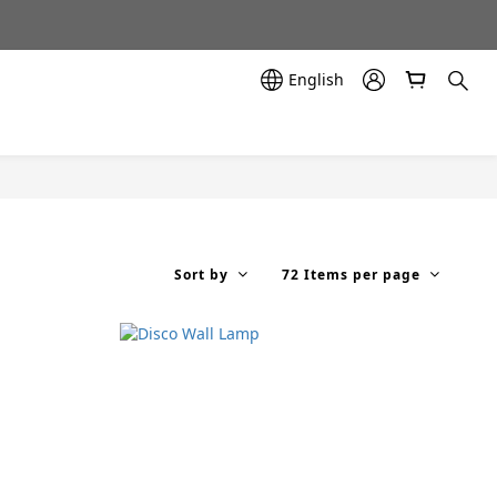
示中✨
示中✨
English
Sort by
72 Items per page