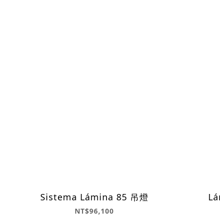
Sistema Lámina 85 吊燈
Lá
NT$96,100