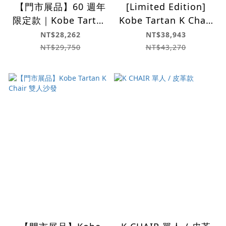
【門市展品】60 週年
[Limited Edition]
限定款｜Kobe Tartan
Kobe Tartan K Chair
K Chair 單人沙發
2-Seater
NT$28,262
NT$38,943
NT$29,750
NT$43,270