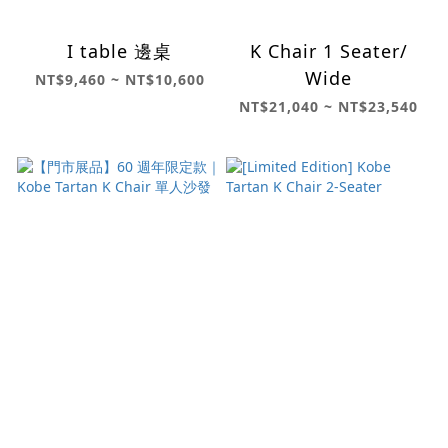
I table 邊桌
K Chair 1 Seater/
Wide
NT$9,460 ~ NT$10,600
NT$21,040 ~ NT$23,540