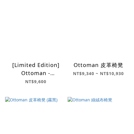
[Limited Edition]
Ottoman 皮革椅凳
Ottoman -
NT$9,340 ~ NT$10,930
Moquette Blue
NT$9,600