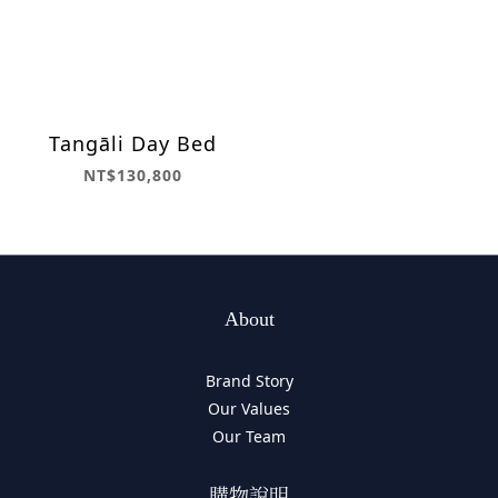
Tangāli Day Bed
NT$130,800
About
Brand Story
Our Values
Our Team
購物說明