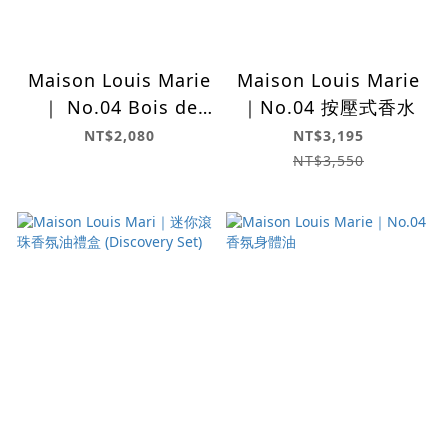
Maison Louis Marie
Maison Louis Marie
｜ No.04 Bois de
｜No.04 按壓式香水
Balincour 滾珠香氛
NT$2,080
NT$3,195
油
NT$3,550