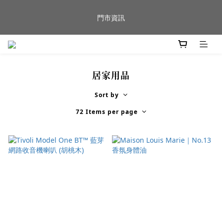
新品到貨｜日本燈具品牌 Ambientec 年度新品 Barcarolle 臺中樂
門市資訊
群門市展示中✨
任何商品疑問歡迎加入官方Line(@944ntokm)專人與您回覆🛋️
居家用品
新品到貨｜日本燈具品牌 Ambientec 年度新品 Barcarolle 臺中樂
群門市展示中✨
Sort by
72 Items per page