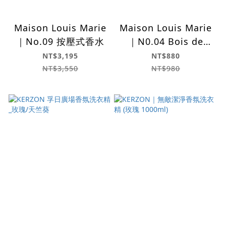
Maison Louis Marie
Maison Louis Marie
｜No.09 按壓式香水
｜N0.04 Bois de
Balincourt 秘徑漫遊
NT$3,195
NT$880
( 隨身瓶 9ml)
NT$3,550
NT$980