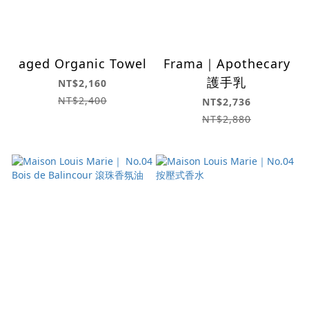
aged Organic Towel
Frama｜Apothecary
護手乳
NT$2,160
NT$2,400
NT$2,736
NT$2,880