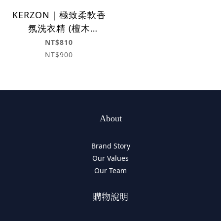
KERZON｜極致柔軟香
氛洗衣精 (檀木
1000ml)
NT$810
NT$900
About
Brand Story
Our Values
Our Team
購物說明