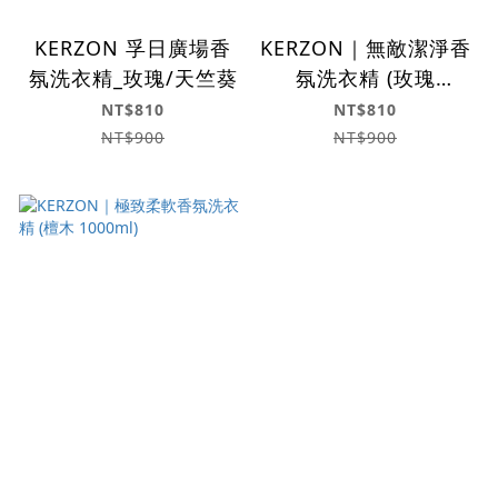
KERZON 孚日廣場香
KERZON｜無敵潔淨香
氛洗衣精_玫瑰/天竺葵
氛洗衣精 (玫瑰
1000ml)
NT$810
NT$810
NT$900
NT$900