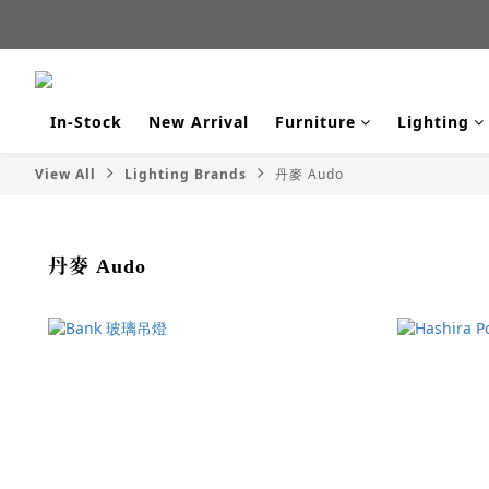
新品
新品
In-Stock
New Arrival
Furniture
Lighting
View All
Lighting Brands
丹麥 Audo
丹麥 Audo