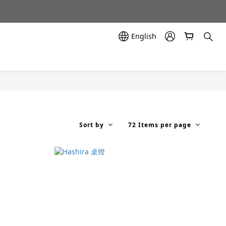
示中✨
示中✨
English
Sort by
72 Items per page