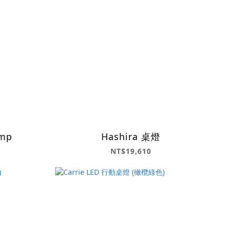
amp
Hashira 桌燈
NT$19,610