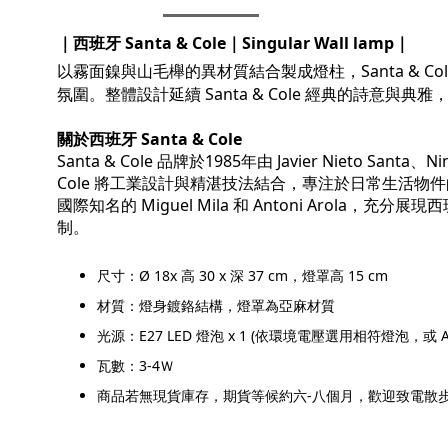
｜西班牙 Santa
& Cole｜
Singular Wall lamp
｜
以霧面鎳與山毛櫸的異材質結合製成燈柱，Santa & 
氛圍。整體設計延續 Santa & Cole 經典的詩意
關於西班牙 Santa & Cole
Santa & Cole 品牌於1985年由 Javier Nieto 
Cole 將工業設計與精湛技法結合，專注於日常生活物件
國際知名的 Miguel Mila 和 Antoni A
制。
尺寸：Ø 18x 高 30 x 深 37 cm，燈罩高 15 cm
材質：燈身鍍鉻結構，燈罩為亞麻
材質
光源：E27 LED 燈泡 x 1 (依環境電壓選用相符燈泡，或 AC
瓦數：3-4Ｗ
商品若無現貨庫存，期貨等候約六-八個月，歡迎致電散步舖傢具 