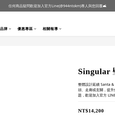
到貨｜日本燈具品牌 Ambientec 年度新品 Barcarolle 臺中樂群門市展
任何商品疑問歡迎加入官方Line(@944ntokm)專人與您回覆🛋️
到貨｜日本燈具品牌 Ambientec 年度新品 Barcarolle 臺中樂群門市展
品牌
優惠專區
相關報導
Singula
整體設計延續 Santa 
頭、走廊或玄關，提升
題，歡迎加入官方 LINE 
NT$14,200