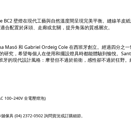
Cole BC2 壁燈在現代工藝與自然溫度間呈現完美平衡。縫線
與典雅，適合配置於床頭、走廊或玄關，提升角落的質感層次。
Santa、Nina Masó 和 Gabriel Ordeig Cole 在西班牙創
的研究，希望每個人在使用和擺設燈具時都能體驗到愉悅。Santa
rola，充分展現西班牙的現代設計風格：摩登但不過於前衛，感性卻不
 100–240V 全電壓燈泡)
(04) 2372-0502 詢問貨況或訂購細節。