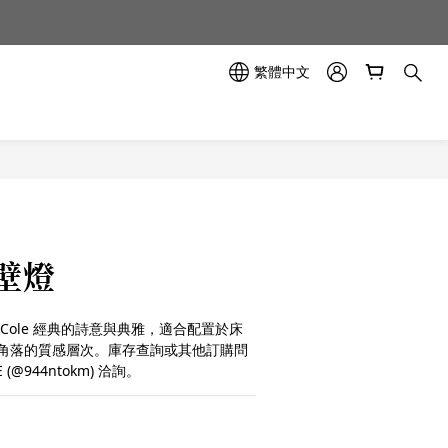
示中✨
示中✨
繁體中文
r 壁燈
& Cole 經典的詩意與典雅，適合配置於床
角落的質感層次。庫存查詢或其他訂購問
(@944ntokm) 洽詢。