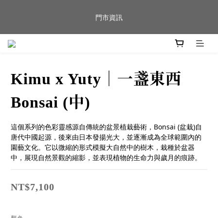
新品到貨｜日本燈具品牌 Ambientec 年度新品 Barcarolle 臺中樂
門市資訊
群門市展示中✨
任何商品疑問歡迎加入官方Line(@944ntokm)專人與您回覆🛋️
Kimu x Yuty｜一盞東西
新品到貨｜日本燈具品牌 Ambientec 年度新品 Barcarolle 臺中樂
群門市展示中✨
Bonsai (中)
這個系列的色彩靈感源自傳統的盆景植栽藝術，Bonsai (盆栽)自
唐代中國起源，後來由日本發揚光大，並逐漸成為全球範圍內的
園藝文化。它以微縮的形式模擬大自然中的樹木，栽種於盆器
中，展現自然景觀的縮影，並表現植物的生命力與歲月的痕跡。
NT$7,100