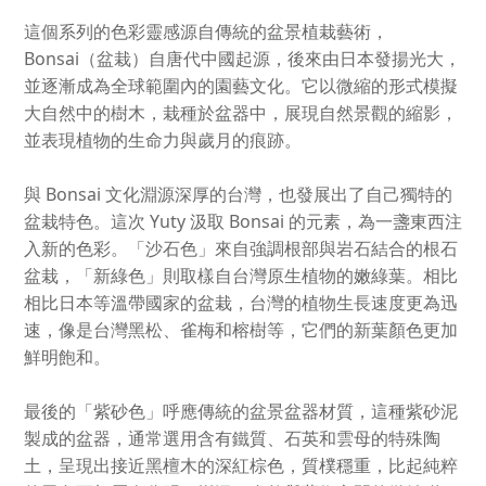
這個系列的色彩靈感源自傳統的盆景植栽藝術，
Bonsai（盆栽）自唐代中國起源，後來由日本發揚光大，
並逐漸成為全球範圍內的園藝文化。它以微縮的形式模擬
大自然中的樹木，栽種於盆器中，展現自然景觀的縮影，
並表現植物的生命力與歲月的痕跡。
與 Bonsai 文化淵源深厚的台灣，也發展出了自己獨特的
盆栽特色。這次 Yuty 汲取 Bonsai 的元素，為一盞東西注
入新的色彩。「沙石色」來自強調根部與岩石結合的根石
盆栽，「新綠色」則取樣自台灣原生植物的嫩綠葉。相比
相比日本等溫帶國家的盆栽，台灣的植物生長速度更為迅
速，像是台灣黑松、雀梅和榕樹等，它們的新葉顏色更加
鮮明飽和。
最後的「紫砂色」呼應傳統的盆景盆器材質，這種紫砂泥
製成的盆器，通常選用含有鐵質、石英和雲母的特殊陶
土，呈現出接近黑檀木的深紅棕色，質樸穩重，比起純粹