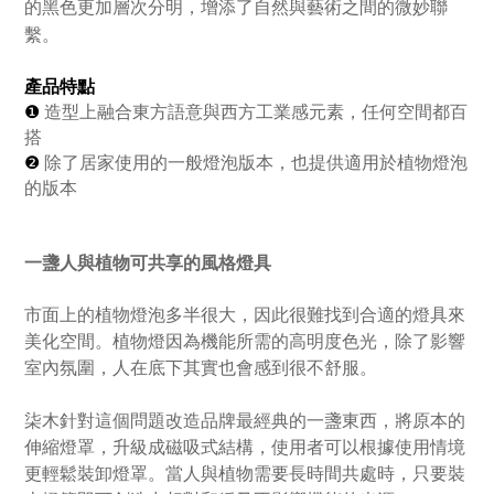
的黑色更加層次分明，增添了自然與藝術之間的微妙聯
繫。
產
品特點
❶
造型上融合東方語意與西方工業感元素，任何空間都百
搭
❷
除了居家使用的一般燈泡版本，也提供適用於植物燈泡
的版本
一盞人與植物可共享的風格燈具
市面上的植物燈泡多半很大，因此很難找到合適的燈具來
美化空間。植物燈因為機能所需的高明度色光，除了影響
室內氛圍，人在底下其實也會感到很不舒服。
柒木針對這個問題改造品牌最經典的一盞東西，將原本的
伸縮燈罩，升級成磁吸式結構，使用者可以根據使用情境
更輕鬆裝卸燈罩。當人與植物需要長時間共處時，只要裝