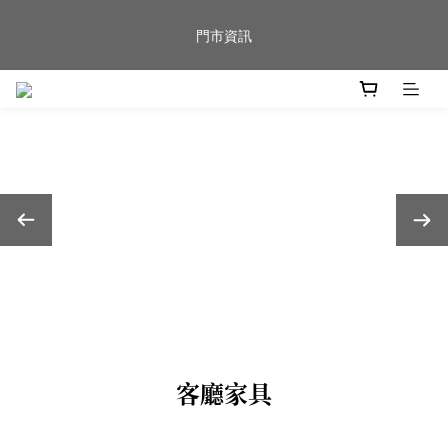
新品到貨｜日本燈具品牌 Ambientec 年度新品 Barcarolle 臺中樂
門市資訊
群門市展示中✨
任何商品疑問歡迎加入官方Line(@944ntokm)專人與您回覆🛋️
新品到貨｜日本燈具品牌 Ambientec 年度新品 Barcarolle 臺中樂
群門市展示中✨
客廳家具