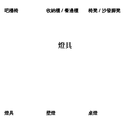
吧檯椅
收納櫃 / 餐邊櫃
椅凳 / 沙發腳凳
燈具
燈具
壁燈
桌燈