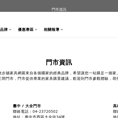
到貨｜日本燈具品牌 Ambientec 年度新品 Barcarolle 臺中樂群門市展
門市資訊
任何商品疑問歡迎加入官方Line(@944ntokm)專人與您回覆🛋️
品牌
優惠專區
相關報導
到貨｜日本燈具品牌 Ambientec 年度新品 Barcarolle 臺中樂群門市展
門市資訊
散步舖家具網羅來自各個國家的經典品牌，希望讓您一站購足一個家
三間門市，門市提供專業的家具購置建議，歡迎到門市參觀體驗，尋
臺中 / 大全門市
高
聯絡電話：04-23720502
聯
地址：臺中市西區大全街34號
地