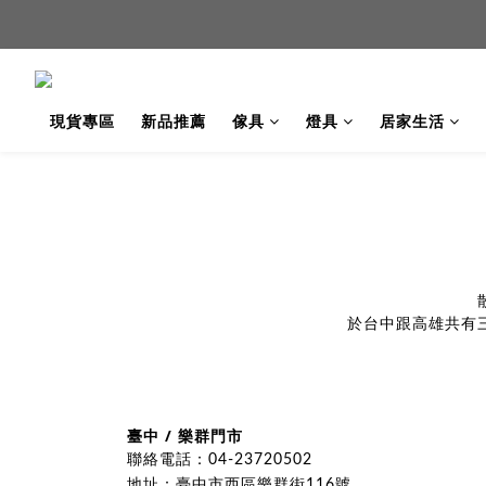
新品
現貨專區
新品推薦
傢具
燈具
居家生活
新品
於台中跟高雄共有
臺中 / 樂群門市
聯絡電話：04-23720502
地址：臺中市西區樂群街116號