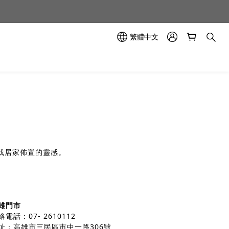
示中✨
繁體中文
示中✨
。
找居家佈置的靈感。
雄門市
絡電話：07- 2610112
址：高雄市三民區市中一路306號