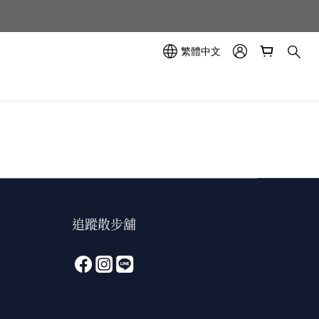
示中✨
繁體中文
示中✨
追蹤散步舖