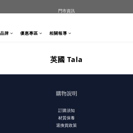
到貨｜日本燈具品牌 Ambientec 年度新品 Barcarolle 臺中樂群門市展
門市資訊
任何商品疑問歡迎加入官方Line(@944ntokm)專人與您回覆🛋️
品牌
優惠專區
相關報導
到貨｜日本燈具品牌 Ambientec 年度新品 Barcarolle 臺中樂群門市展
英國 Tala
購物說明
訂購須知
材質保養
退換貨政策