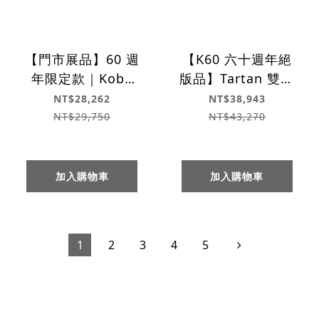
【門市展品】60 週
【K60 六十週年絕
年限定款｜Kobe
版品】Tartan 雙人
Tartan K Chair 單
沙發
NT$28,262
NT$38,943
人沙發
NT$29,750
NT$43,270
加入購物車
加入購物車
1
2
3
4
5