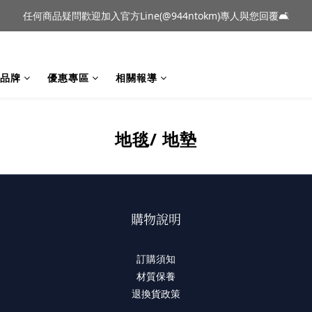
到貨｜日本燈具品牌 Ambientec 年度新品 Barcarolle 臺中樂群門市展
任何商品疑問歡迎加入官方Line(@944ntokm)專人與您回覆🛋️
到貨｜日本燈具品牌 Ambientec 年度新品 Barcarolle 臺中樂群門市展
品牌
優惠專區
相關報導
地毯/ 地墊
購物說明
訂購須知
材質保養
退換貨政策