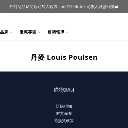
到貨｜日本燈具品牌 Ambientec 年度新品 Barcarolle 臺中樂群門市展
任何商品疑問歡迎加入官方Line(@944ntokm)專人與您回覆🛋️
到貨｜日本燈具品牌 Ambientec 年度新品 Barcarolle 臺中樂群門市展
品牌
優惠專區
相關報導
丹麥 Louis Poulsen
購物說明
訂購須知
材質保養
退換貨政策