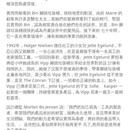
種深思熟慮背後。
實用而耐看的
Bin
腳踏垃圾桶，很快地受到歡迎。由於
Marie
的
顧客有許多是醫生太太，當她們在髮廊裡看到了如此輕巧、堅固
且實用的
Bin
，認為相當適合放在她們先生的診所。於是，
Bin
腳
踏垃圾桶很快的成為丹麥診所中的愛用品。接下來的 七十年間，
它一直在專業場域中，擁有相稱的專業功能與形象。
1992
年，
Holger Nielsen
擔任社工的小女兒
Jette Egelund，
不
忍心因父親離世，一生心血消失，於是返鄉接手僅有一名員工的
老家後院工廠。一切回到最初，從新學過。
Jette Egelund
夢想著
將從小伴她成長的
Vipp
腳踏垃圾桶分享給全世界對於設 計擁有
熱情的人。因此，她做了父親不曾做過的事情，帶著腳踏垃圾桶
走遍各地拜訪。甚少看出
Vipp
潛力，但
Jette Egelund
從不曾放
棄，直至
The Conran
下訂後，一切都在正確的軌道上。如今，
Vipp
已傳承至第三代，
Jette Egelund
的子女
Sofie
、
Kasper
一
起創造一個團隊，持續發展更多產品，為
Vipp
寫著一篇又一篇精
彩篇章。
設計總監
Morten Bo Jensen
說:「我們把自己視為
‐
工具的製造
者。希望我們的產品有好的材質，能夠永久使用，並且帶來美好
生活體驗。我們的動力是希望以實用為基礎，將好用的產品帶入
生活。」
這些想法,看似簡單到不能再更平 凡了,然而卻是使用者