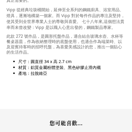
真正需要的。
Vipp
從經典垃圾桶開始，延伸至全系列的鋼鐵廚具、浴室用品、
燈具，逐漸地構築一個家。而
Vipp
對於每件作品的專注及堅持，
使其受到全世界專業人士的尊敬與喜愛。
七十八年來,這個想法貫
串而未曾改變：
Vipp
是以職人心意出發的，鋼鐵製品專家。
此款 272 號作品，是圓形托盤作品，適合結合玻璃水壺、水杯等
餐桌器皿，作為收納整理時的底盤使用，也適合作為端菜時、以
及迎賓待客時的招呼托盤，為喜愛美感設計的您，推出一個貼心
的生活作品。
尺寸：圓直徑 34 x 高 2.7 cm
材質：鋁質金屬粉體塗裝、黑色矽膠止滑內襯
產地：拉脫維亞
您可能喜歡...