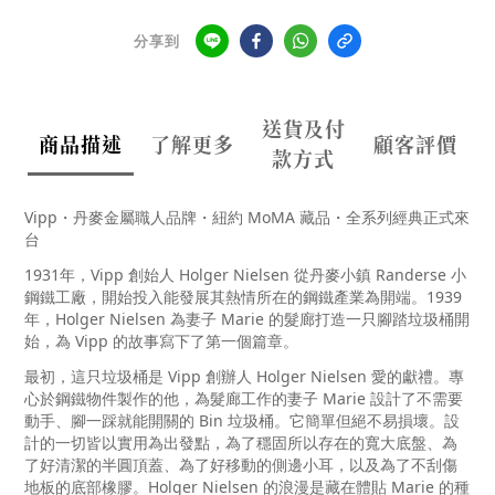
分享到
送貨及付
商品描述
了解更多
顧客評價
款方式
Vipp・
丹麥金屬職人品牌
・
紐約
MoMA
藏品
・
全系列經典正式來
台
1931
年，
Vipp
創始人
Holger Nielsen 從
丹麥小鎮
Randerse
小
鋼鐵工廠，開始投入能發展其熱情所在的鋼鐵產業為開端。
1939
年，
Holger Nielsen
為妻子
Marie
的髮廊打造一只腳踏垃圾桶開
始，為
Vipp
的故事寫下了第一個篇章。
最初，這只垃圾桶是
Vipp
創辦人
Holger Nielsen
愛的獻禮。專
心於鋼鐵物件製作的他，為髮廊工作的妻子
Marie
設計了不需要
動手、腳一踩就能開關的
Bin
垃圾桶。它簡單但絕不易損壞。設
計的一切皆以實用為出發點，為了穩固所以存在的寬大底盤、為
了好清潔的半圓頂蓋、為了好移動的側邊小耳，以及為了不刮傷
地板的底部橡膠。
Holger Nielsen
的浪漫是藏在體貼
Marie
的種