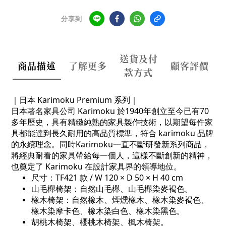
分享到
送貨及付
商品描述
了解更多
顧客評價
款方式
｜日本 Karimoku Premium 系列｜
日本著名家具公司 Karimoku 於1940年創立至今已有70
多年歷史，具有精緻純熟的家具製作技術，以期望每件家
具都能達到長久耐用的高品質標準，符合 karimoku 品牌
的永續理念。同時Karimoku一直不斷研發新系列商品，
將經典耐看的家具帶給每一個人，這樣不斷創新的精神，
也奠定了 Karimoku 在設計家具界的領導地位。
尺寸：
TF421 款 / W 120 × D 50 × H 40 cm
山毛櫸椅架：
自然山毛櫸、山毛櫸染麥褐色。
橡木椅架：自然橡木、煙燻橡木、橡木染麥褐色、
橡木染摩卡色、橡木染白色、橡木染黑色。
胡桃木椅架、櫻桃木椅架、楓木椅架
。