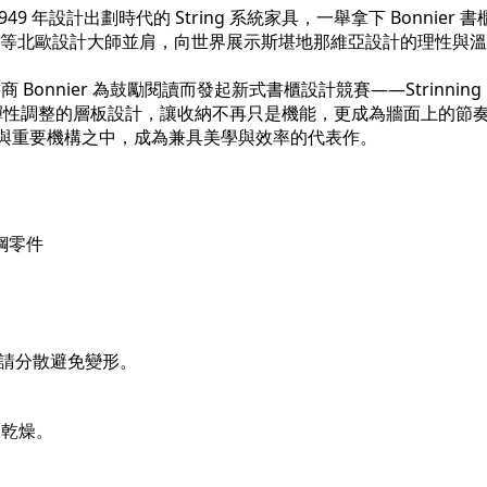
nning 於 1949 年設計出劃時代的 String 系統家具，一舉拿下 B
alto 等北歐設計大師並肩，向世界展示斯堪地那維亞設計的理性與
 Bonnier 為鼓勵閱讀而發起新式書櫃設計競賽——Strinn
搭配可彈性調整的層板設計，讓收納不再只是機能，更成為牆面上的
空間與重要機構之中，成為兼具美學與效率的代表作。
鋼零件
量請分散避免變形。
。
內乾燥。