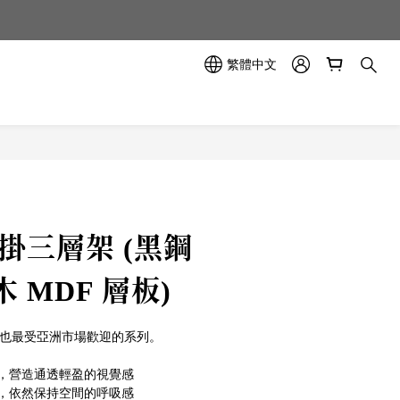
示中✨
示中✨
繁體中文
 壁掛三層架 (黑鋼
 MDF 層板)
巧、也最受亞洲市場歡迎的系列。
，營造通透輕盈的視覺感
，依然保持空間的呼吸感