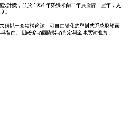
onnier 書櫃設計獎，並於 1954 年榮獲米蘭三年展金牌。翌年，更
溫度。
ing 夫婦以一套結構簡潔、可自由變化的壁掛式系統脫穎而
節奏與留白。 隨著多項國際獎項肯定與全球展覽推廣，