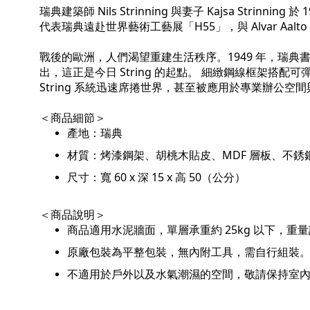
瑞典建築師 Nils Strinning 與妻子 Kajsa Stri
代表瑞典遠赴世界藝術工藝展「H55」，與 Alvar A
戰後的歐洲，人們渴望重建生活秩序。1949 年，瑞典書商
出，這正是今日 String 的起點。 細緻鋼線框架
String 系統迅速席捲世界，甚至被應用於專業辦公
＜商品細節＞
產地：瑞典
材質：烤漆鋼架、胡桃木貼皮、MDF 層板、不銹
尺寸：寬 60 x 深 15 x 高 50（公分）
＜商品說明＞
商品適用水泥牆面，單層承重約 25kg 以下，重
原廠包裝為平整包裝，無內附工具，需自行組裝
不適用於戶外以及水氣潮濕的空間，敬請保持室