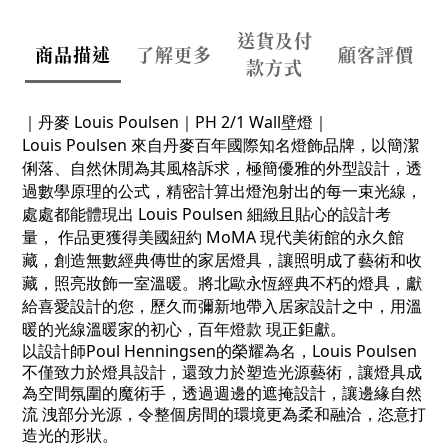
送貨及付
商品描述
了解更多
顧客評價
款方式
｜丹麥
Louis Poulsen
｜
PH 2/1 Wall壁燈｜
Louis Poulsen
來自丹麥百年國際知名燈飾品牌，以簡潔
俐落、自然休閒為其風格訴求，極簡優雅的外型設計，透
過數學原理的公式，精密計算出燈泡射出的每一束光線，
處處都能體現出
Louis Poulsen
細緻且貼心的設計考
量，
作品更獲得美國紐約
MoMA
現代美術館的永久館
藏，創造無數經典傳世的家居燈具，讓照明成了藝術和收
藏，照亮妝飾一室溫暖。將北歐永恆經典不朽的燈具，獻
給喜愛設計的您，歷久而彌新地帶入居家設計之中，用溫
暖的光線溫暖家的初心，百年燈款
現正鉅獻。
以設計師Poul Henningsen的榮耀為名，Louis Poulsen
不僅致力於燈具設計，還致力於塑造光源藝術，讓燈具成
為空間氛圍的魔術手，透過週邊的遮掩設計，讓邊緣自然
流 洩部分光源，令整個房間的環境更為柔和融洽，恣意打
造光的形狀。