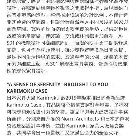
建築語彙，將桌子的結構比例與俐落線條巧妙轉化為沙發
設計，在穩定結構與輕盈視覺之間取得平衡，展現簡約而
富有雕塑感的造型。整體採用低矮的設計比例，不僅營造
開闊通透的空間感，也讓沙發自然融入不同尺度的居家與
商業空間。寬敞的座面搭配柔軟包覆的坐墊，提供舒適且
放鬆的乘坐體驗，使閱讀、交流或休憩都更加自在。A-
S01 的機能設計同樣細膩周到，簡潔的扶手除了提供舒適
支撐，也可作為枕頭使用，讓沙發輕鬆轉換為日間臥榻，
滿足不同生活情境的需求。透過精準的比例、溫潤的木質
元素與細膩工藝，A-S01 展現出兼具美感、舒適性與機能
性的現代家具設計。
"A SENSE OF SERENITY" BROUGHT TO YOU —
KARIMOKU CASE
日本家具大廠
Karimoku
於2019年隆重推出的全新品牌
Karimoku Case，其品牌核心價值貫穿對寧靜美、多樣材
料表現和永恆吸引力的堅持。該品牌與兩大建築設計事務
所合作，分別來自丹麥的 Norm Architects 和日本的芦沢
啓治建築設計事務所，並由
Karimoku
家具大廠負責製
造，共同孕育出一種柔軟而又充滿生命力的全新火花。