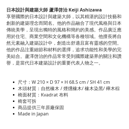
日本設計與建築大師 蘆澤啓治 Keiji Ashizawa
享譽國際的日本設計與建築大師，以其精湛的設計技藝和
創新的建築理念而聞名。他的作品融合了現代風格與日本
傳統美學，呈現出獨特的風格和簡約的美感。作品廣泛應
用於住宅、商業空間和文化機構等各種領域。他擅長將自
然元素融入建築設計中，創造出舒適且富有靈感的空間。
他的作品注重細節和材料的選擇，追求功能性和美學的完
美結合。
蘆澤啓治的作品常常受到國際建築界的關注和讚
譽，是當代日本建築設計的重要代表人物之一。
尺寸：W 210 × D 97 ×
H 68.5 cm / SH 41 cm
木頭材質：自然
橡木 / 煙燻橡木/ 橡木染黑/ 櫸木棕
椅面材質：Kvadrat 布料
椅套可拆
商品提供三年原廠保固
Made in Japan