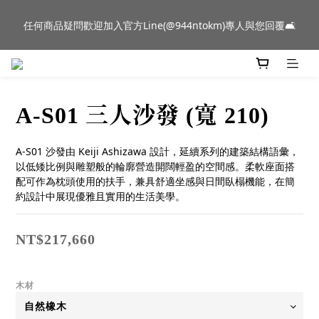
新品到貨｜日本燈具品牌 Ambientec 年度新品 Barcarolle 臺中樂
任何商品疑問歡迎加入官方Line(@944ntokm)專人與您回覆🛋️
群門市展示中✨
新品到貨｜日本燈具品牌 Ambientec 年度新品 Barcarolle 臺中樂
群門市展示中✨
A-S01 三人沙發 (寬 210)
A-S01 沙發由 Keiji Ashizawa 設計，延續系列的建築結構語彙，
以低矮比例與雕塑般的輪廓營造開闊輕盈的空間感。柔軟座面搭
配可作為枕頭使用的扶手，兼具舒適坐感與日間臥榻機能，在簡
約設計中展現優雅且實用的生活美學。
NT$217,660
木材