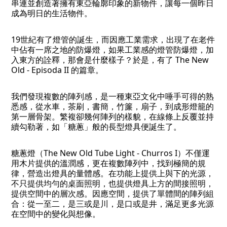
串連並創造著擁有東亞輪廓印象的新物件，讓每一個昨日
成為明日的生活物件。
19世紀有了燈管的誕生，而因應工業需求，出現了在老件
中佔有一席之地的防爆燈，如果工業感的燈管防爆燈，加
入東方的詮釋，那會是什麼樣子？於是，有了 The New
Old - Episoda II 的篇章。
我們發現複數的陣列感，是一種東亞文化中唾手可得的熟
悉感，從水車，茶刷，書簡，竹簾，扇子，到成形燈籠的
第一層骨架。繁複卻幾何陣列的樣貌，在線條上反覆並持
續勾勒著，如「糖蔥」般的長型燈具便誕生了。
糖蔥燈（The New Old Tube Light - Churros I）不僅運
用木片提供的溫潤感，更在複數陣列中，找到極簡的規
律，營造出燈具的量體感。在功能上提供上與下的光源，
不只提供均勻的桌面照明，也提供燈具上方的間接照明，
提供空間中的層次感。因應空間，提供了單體間的陣列組
合：從一至二，是三或是川，是口或是井，滿足更多光源
在空間中的變化與想像。