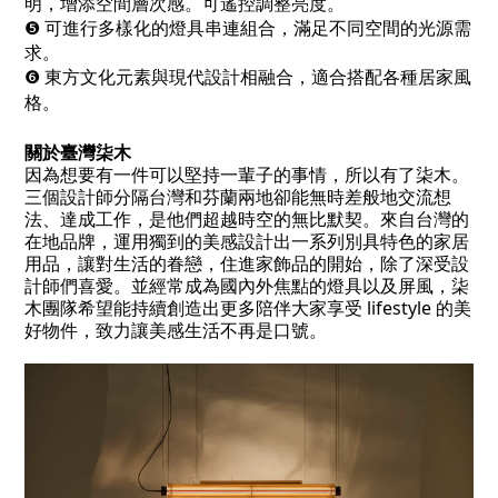
明，增添空
間層次感。可遙控調整亮度。
可進行多樣化的燈具串連組合，滿足不同空間的光源需
❺
求。
❻
東方文化元素與現代設計相融合，適合搭配各種居家風
格。
關於臺灣柒木
因為想要有一件可以堅持一輩子的事情，所以有了柒木。
三個設計師分隔台灣和芬蘭兩地卻能無時差般地交流想
法、達成工作，是他們超越時空的無比默契。來自台灣的
在地品牌，運用獨到的美感設計出一系列別具特色的家居
用品，讓對生活的眷戀，住進家飾品的開始，除了深受設
計師們喜愛。並經常成為國內外焦點的燈具以及屏風，柒
木團隊希望能持續創造出更多陪伴大家享受 lifestyle 的美
好物件，致力讓美感生活不再是口號。