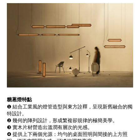
糖蔥燈特點
結合工業風的燈管造型與東方詮釋，呈現新舊融合的獨
❶
特設計。
幾何的陣列設計，形成繁複卻規律的極簡美學。
❷
實木片材營造出溫潤有層次的光感。
❸
提供上下兩個光源：均勻的桌面照明與間接的上方照
❹