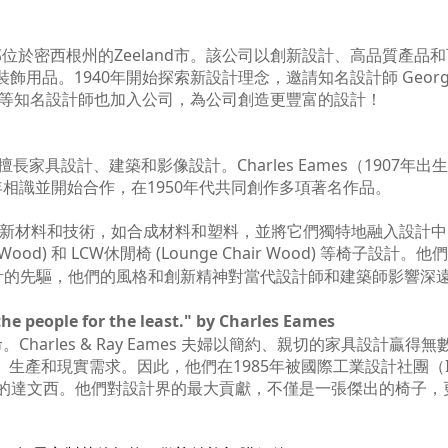
部位於密西根州的
Zeeland
市。該公司以創新設計、高品質產品和
裝飾用品。
1940
年開始探索新設計理念，邀請知名設計師
Georg
等知名設計師也加入公司，為公司創造更豐富的設計！
設計師，擅長家具設計、建築和影像設計。Charles Eames（19
1年相識並開始合作，在1950年代共同創作多項著名作品。
新材料和技術，如合成材料和塑料，並將它們獨特地融入設計中
r Wood) 和 LCW
休閒椅 (
Lounge Chair Wood) 等椅
計的先驅，他們的風格和創新精神對當代設計師和建築師影響深
he people for the least." by Charles Eames
Charles & Ray Eames 夫婦以簡約、親切的家具設計贏
產和現實需求。因此，他們在1985年被國際工業設計社團（ICS
紀的達文西。他們對設計界的最大貢獻，不僅是一張傑出的椅子，