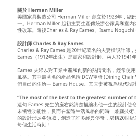
關於 Herman Miller
美國家具製造公司
Herman Miller
創立於
1923
年，總
一。
Herman Miller
起初主要生產傳統辦公家具和室內
性改革。隨後
Charles & Ray Eames
、
Isamu Noguchi
設計師 Charles & Ray Eames
Charles & Ray Eames 是20世紀著名的夫妻檔
Eames（1912年出生）是畫家和設計師。兩人於194
Eames
夫婦以對工業生產和創新的熱情聞名，經常使用
風格。其中最著名的產品包括 DCW
單椅 (
Dining Chai
們自己的住所
— Eames House
。其夫妻被視為現代設
“The most of the best to the greatest number of t
這句 Eames 先生的座右銘清楚描繪出他一生的設計使命。
未犧牲功能性，反而在塑造生活風格的同時，兼顧技術、生
的設計涉足各領域，創造了許多經典傳奇，堪稱20世
每個生活
時刻！