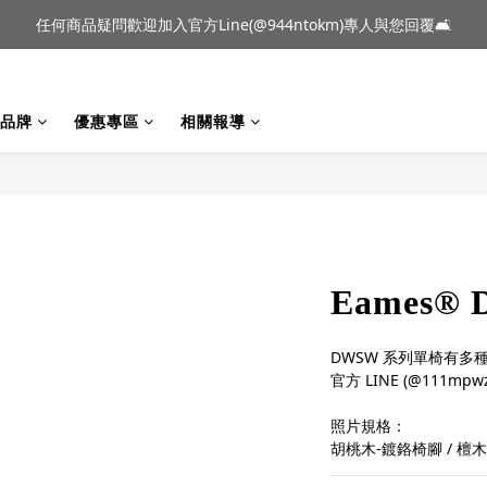
到貨｜日本燈具品牌 Ambientec 年度新品 Barcarolle 臺中樂群門市展
任何商品疑問歡迎加入官方Line(@944ntokm)專人與您回覆🛋️
到貨｜日本燈具品牌 Ambientec 年度新品 Barcarolle 臺中樂群門市展
品牌
優惠專區
相關報導
Eames®
DWSW 系列單椅有
官方 LINE (@111mpw
照片規格：
胡桃木-鍍鉻椅腳 / 檀