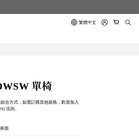
示中✨
示中✨
繁體中文
 DWSW 單椅
多種組合方式，如需訂購其他規格，歡迎加入
zs) 洽詢。
木座面