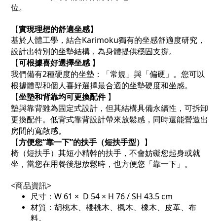
位。
【
實現理想的舒適坐感
】
基於人體工學，結合
Karimoku
獨有的坐感舒適度研究，
設計出特別的坐墊結構，為身體提供穩固支撐。
【
可根據喜好選擇坐感
】
我們備有
2
種硬度的坐墊：「常規」與「偏硬」。您可以
根據體型和個人喜好選擇最合適的坐墊硬度和坐感。
【
坐墊和背靠均可更換配件
】
墊與靠背雖為固定式設計，但其結構具備永續性，可拆卸
更換配件。低背式靠背設計帶來放鬆感，同時還能營造出
房間的寬敞感。
【
方便您
“
靠一下
”
的扶手（短扶手型）
】
椅（短扶手）其短小精幹的扶手，不會妨礙您起身或就
坐，當您在用餐後想放鬆時，也方便您「靠一下」。
<商品資訊>
尺寸：W 61 × D 54 × H 76 / SH 43.5 cm
材質：胡桃木、櫻桃木、楓木、橡木、皮革、布
料。