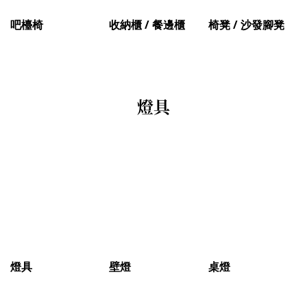
吧檯椅
收納櫃 / 餐邊櫃
椅凳 / 沙發腳凳
燈具
燈具
壁燈
桌燈