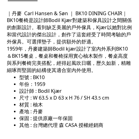
｜丹麥 Carl Hansen & Søn ｜ BK10 DINING CHAIR｜
BK10餐椅是設計師Bodil Kjær對建築和傢具設計之間關係
的創新設計。看到缺乏美麗的戶外傢具，Kjær以她對比例
和當代設計的傑出設計，創作了這套經受了時間考驗的戶
外傢具。可選擇墊子，提供額外的舒適。
1959
年，丹麥建築師
Bodil kjær
設計了室內外系列BK10
＆
BK15
餐桌，餐桌和餐椅採用實心柚木製作，餐桌高度
與系列餐椅完美搭配，經得起風吹日曬，歷久如新，精雕
細琢而堅固的結構使其適合室內外使用。
型號 : BK10
年份：1959
設計師 :
Bodil Kjær
尺寸 : W 63.5 x D 63 x
H 76 / SH 43
cm
.5
材質 : 柚木
產地 : 丹麥
保固 : 提供原廠一年保固
其他 : 台灣總代理 森 CASA 授權經銷商