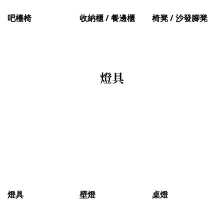
吧檯椅
收納櫃 / 餐邊櫃
椅凳 / 沙發腳凳
燈具
燈具
壁燈
桌燈