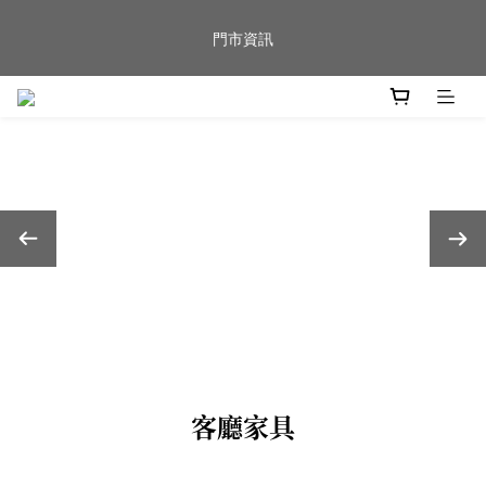
新品到貨｜日本燈具品牌 Ambientec 年度新品 Barcarolle 臺中樂
門市資訊
群門市展示中✨
任何商品疑問歡迎加入官方Line(@944ntokm)專人與您回覆🛋️
新品到貨｜日本燈具品牌 Ambientec 年度新品 Barcarolle 臺中樂
群門市展示中✨
客廳家具