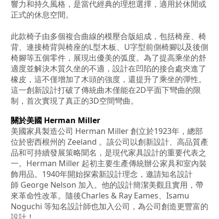
響力和持久風格，是當代經典的理想選擇，適用於休閒或
正式的休息空間。
此款椅子由多個複合曲線的模壓合版組成，包括椅座、椅
背、連接椅背與椅座的L型木板、U字型前側椅腳以及後側
椅腳等五個零件，展現出優美的弧度。為了提高乘坐的舒
適度並解決木質久坐的不適，設計在凹陷的接合處夾進了
橡皮，這不僅增加了木頭的強度，還提升了乘坐的彈性。
這一創新設計打破了傳統曲木僅能在2D平面下彎曲的限
制，首次實現了真正的3D空間彎曲。
關於美國 Herman Miller
美國家具製造公司
Herman Miller
創立於
1923
年，總部
位於密西根州的
Zeeland
。該公司以創新設計、高品質產
品和可持續發展策略聞名，是現代家具設計的重要代表之
一。
Herman Miller
起初主要生產傳統辦公家具和室內裝
飾用品。
1940
年開始探索新設計理念，邀請知名設計
師
George Nelson
加入。他的設計簡潔美觀且實用，帶
來革命性改革。隨後
Charles & Ray Eames
、
Isamu
Noguchi
等知名設計師也加入公司，為公司創造更豐富的
設計！