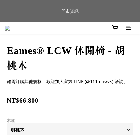
新品到貨｜日本燈具品牌 Ambientec 年度新品 Barcarolle 臺中樂
門市資訊
群門市展示中✨
任何商品疑問歡迎加入官方Line(@944ntokm)專人與您回覆🛋️
Eames® LCW 休閒椅 - 胡
新品到貨｜日本燈具品牌 Ambientec 年度新品 Barcarolle 臺中樂
群門市展示中✨
桃木
如需訂購其他規格，歡迎加入官方 LINE (@111mpwzs) 洽詢。
NT$66,800
木種