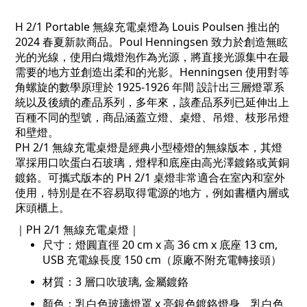
H 2/1 Portable
無線充電桌燈
為 Louis Poulsen 推出的
2024 春夏新款商品。Poul Henningsen 致力於創造無眩
光的光線，使用白熾燈泡作為光源，將直接光源集中在最
需要的地方並創造出柔和的光影。
Henningsen
使用對等
角螺旋的數學原理於
1925-1926
年間 設計出三層燈罩系
統以及後續的產品系列，多年來，該產品系列已延伸出上
百種不同的型號，商品涵蓋立燈、桌燈、吊燈、枝形吊燈
和壁燈。
PH 2/1
無線充電桌燈
是經典小型檯燈的無線版本，其燈
罩採用口吹蛋白石玻璃，燈桿和底座由高光澤鍍鉻或黃銅
鍍鉻。可攜式版本的
PH 2/1
桌燈非常適合在室內和室外
使用，特別是在不容易取得電源的地方，例如書櫃內層或
床頭櫃上。
｜
PH 2/1
無線充電桌燈
｜
尺寸：燈圓直徑
20 cm x
高
36 cm x
底座
13 cm,
USB
充電線長度
150 cm
（原廠不附充電轉接頭）
材質
：3
層口吹玻璃
, 金屬鍍鉻
顏色：乳白色玻璃燈罩
x
亮銀色鍍鉻燈身、乳白色