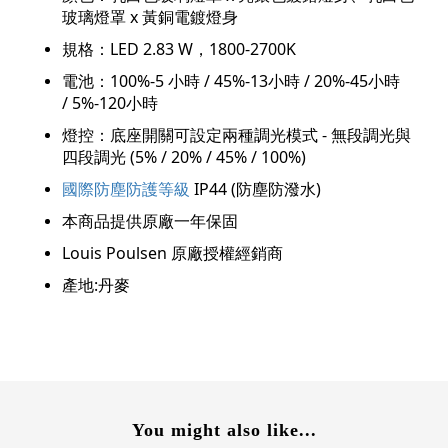
玻璃燈罩
x
黃銅電鍍燈身
規格
：LED 2.83 W
，
1800-2700K
電池：100%-
5
小時 /
45%-
13
小時 /
20%-
45
小時
/
5%-
120
小時
燈控：底座開關可設定兩種調光模式
-
無段調光與
四段調光
(5% / 20% / 45% / 100%)
國際防塵防護等級
IP44 (防塵防潑水
)
本商品提供原廠一年保固
Louis Poulsen 原廠授權經銷商
產地:丹麥
You might also like...