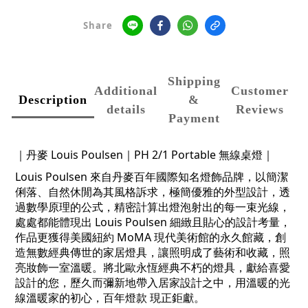
Share
Shipping
Additional
Customer
Description
&
details
Reviews
Payment
｜丹麥 Louis Poulsen｜
PH 2/1 Portable 無線桌燈
｜
Louis Poulsen 來自丹麥百年國際知名燈飾品牌，以簡潔
俐落、自然休閒為其風格訴求，極簡優雅的外型設計，透
過數學原理的公式，精密計算出燈泡射出的每一束光線，
處處都能體現出 Louis Poulsen 細緻且貼心的設計考量，
作品更獲得美國紐約 MoMA 現代美術館的永久館藏，創
造無數經典傳世的家居燈具，讓照明成了藝術和收藏，照
亮妝飾一室溫暖。將北歐永恆經典不朽的燈具，獻給喜愛
設計的您，歷久而彌新地帶入居家設計之中，用溫暖的光
線溫暖家的初心，百年燈款 現正鉅獻。