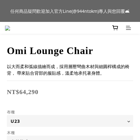
新品到貨｜日本燈具品牌 Ambientec 年度新品 Barcarolle 臺中樂
任何商品疑問歡迎加入官方Line(@944ntokm)專人與您回覆🛋️
群門市展示中✨
新品到貨｜日本燈具品牌 Ambientec 年度新品 Barcarolle 臺中樂
群門市展示中✨
Omi Lounge Chair
以大而柔和弧線描繪而成，採用層壓彎曲木材與細圓桿構成的椅
背， 帶來貼合背部的服貼感，溫柔地承托著身體。
NT$64,290
布種
木種