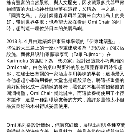
擁有豐富的自然景觀、與人文歷史，因收藏眾多兵器甲冑
類國寶的大山祇神社就坐落在這裡，又稱為「神之島」、
「國寶之島」。
設計師藤森泰司希望將來自大山島上的美
好，帶到世界各處；也希望大家在看到 Omi Chair 的同
時，想到這一座位於日本的美麗島嶼。
2018 年 4 月由建築師伊東豊雄率領的「伊東建築塾」，
將位於大三島上的一座小學重建成名為「憩の家」的民宿
設施。而傢具設計師 藤森泰司（Taiji Fujimori）在
Karimoku 的協助下為「憩の家」設計出這款小巧典雅的
Omi chair。白色的桌巾與窗外的景色讓藤森泰司時常想
起，在瑞士巴塞爾的一家酒店享用美味的早餐；這場景又
令他想起小學時用餐的大堂也是這般景色。將這些重疊的
美好回憶化成一張精緻的餐椅，黑色的木框與猶如鬆餅的
圓潤椅墊，Omi Chair 就此誕生。而這款餐椅使用了小徑
木製作，這是一種對環境友善的方式，讓許多量體太小但
品質良好的木材得以妥善使用。
Omi 系列雖設計簡約，但講究細節，展現出能與各種空間
和諧融合的洗鍊之美，極具魅力。兼具高級的坐感與無論